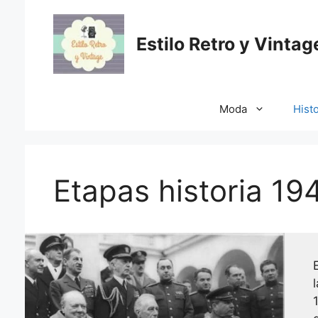
Saltar
al
Estilo Retro y Vintag
contenido
Moda
Histo
Etapas historia 19