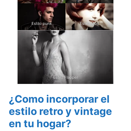
Estilo punk
Estilo Mod
Estilo Flapper
¿Como incorporar el
estilo retro y vintage
en tu hogar?