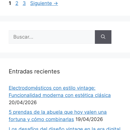
Página
Página
Página
1
2
3
Siguiente
→
Buscar:
Entradas recientes
Electrodomésticos con estilo vintage:
Funcionalidad moderna con estética clásica
20/04/2026
5 prendas de la abuela que hoy valen una
fortuna y cómo combinarlas
19/04/2026
Los desafíos del diseño vintage en la era digital