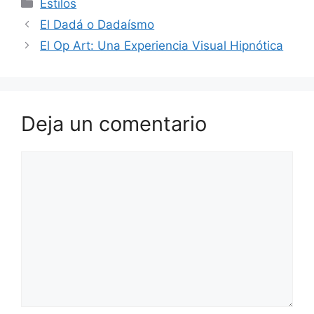
Categorías
Estilos
El Dadá o Dadaísmo
El Op Art: Una Experiencia Visual Hipnótica
Deja un comentario
Comentario